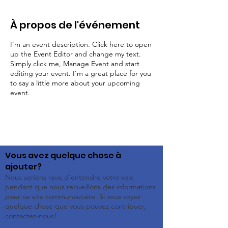
À propos de l'événement
I’m an event description. Click here to open
up the Event Editor and change my text.
Simply click me, Manage Event and start
editing your event. I’m a great place for you
to say a little more about your upcoming
event.
Vous avez quelque chose à
ajouter?
Nous serions ravis d'entendre votre voix
pendant que nous recueillons des informations
pour ce site communautaire. Si vous voyez
quelque chose que vous pouvez contribuer,
contactez-nous!